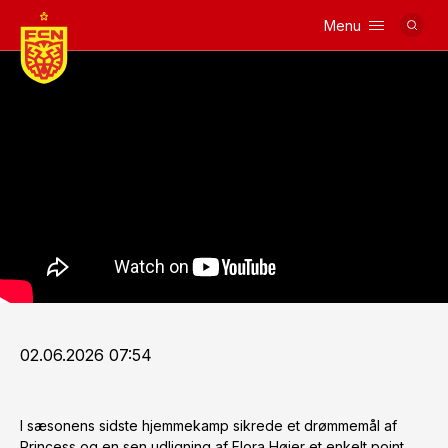
Menu
Logo
02.06.2026 07:54
I sæsonens sidste hjemmekamp sikrede et drømmemål af
Princess og en sen udligning af Flora Højer et enkelt point