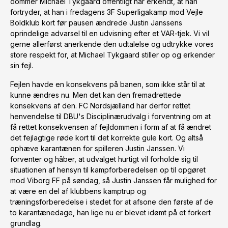
dommer Michael Tykgaard offentligt har erkendt, at han
fortryder, at han i fredagens 3F Superligakamp mod Vejle
Boldklub kort før pausen ændrede Justin Janssens
oprindelige advarsel til en udvisning efter et VAR-tjek. Vi vil
gerne allerførst anerkende den udtalelse og udtrykke vores
store respekt for, at Michael Tykgaard stiller op og erkender
sin fejl.
Fejlen havde en konsekvens på banen, som ikke står til at
kunne ændres nu. Men det kan den fremadrettede
konsekvens af den. FC Nordsjælland har derfor rettet
henvendelse til DBU's Disciplinærudvalg i forventning om at
få rettet konsekvensen af fejldommen i form af at få ændret
det fejlagtige røde kort til det korrekte gule kort. Og altså
ophæve karantænen for spilleren Justin Janssen. Vi
forventer og håber, at udvalget hurtigt vil forholde sig til
situationen af hensyn til kampforberedelsen op til opgøret
mod Viborg FF på søndag, så Justin Janssen får mulighed for
at være en del af klubbens kamptrup og
træningsforberedelse i stedet for at afsone den første af de
to karantænedage, han lige nu er blevet idømt på et forkert
grundlag.