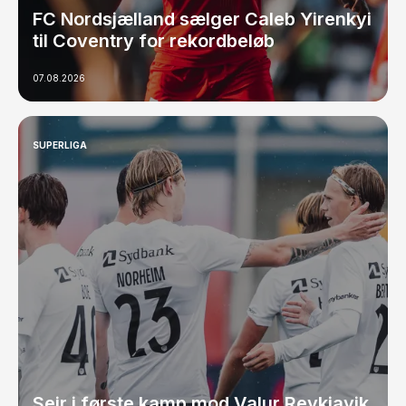
FC Nordsjælland sælger Caleb Yirenkyi
til Coventry for rekordbeløb
07.08.2026
SUPERLIGA
Sejr i første kamp mod Valur Reykjavik